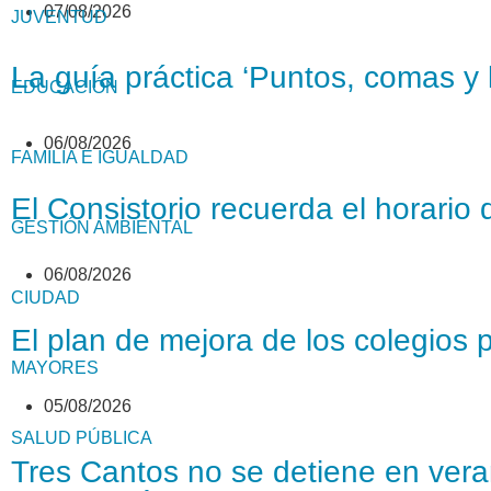
07/08/2026
JUVENTUD
La guía práctica ‘Puntos, comas y l
EDUCACIÓN
06/08/2026
FAMILIA E IGUALDAD
El Consistorio recuerda el horario 
GESTIÓN AMBIENTAL
06/08/2026
CIUDAD
El plan de mejora de los colegios 
MAYORES
05/08/2026
SALUD PÚBLICA
Tres Cantos no se detiene en veran