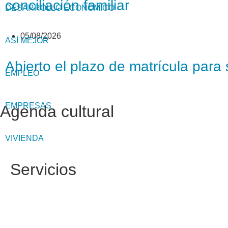
conciliación familiar
DESARROLLO ECONÓMICO
05/08/2026
ASÍ MEJOR
Abierto el plazo de matrícula par
EMPLEO
EMPRESAS
Agenda cultural
VIVIENDA
Servicios