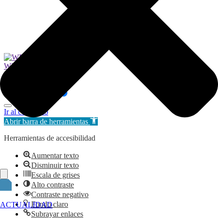
2026 © Ayuntamiento de Tres Cantos | Aviso Legal
WP Radio
OFFLINE
LIVE
Ir al contenido
Abrir barra de herramientas
Herramientas de accesibilidad
Aumentar texto
Disminuir texto
Escala de grises
Alto contraste
Contraste negativo
Fondo claro
ACTUALIDAD
Subrayar enlaces