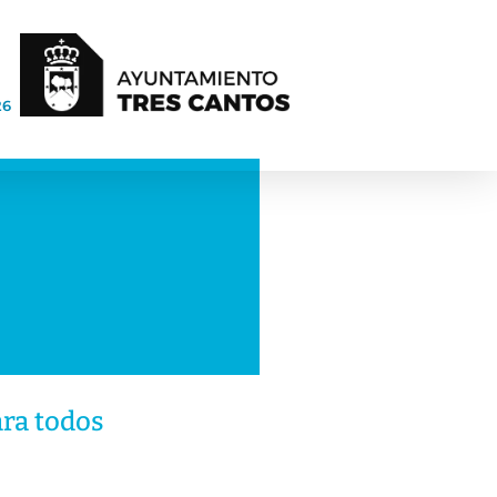
26
ara todos