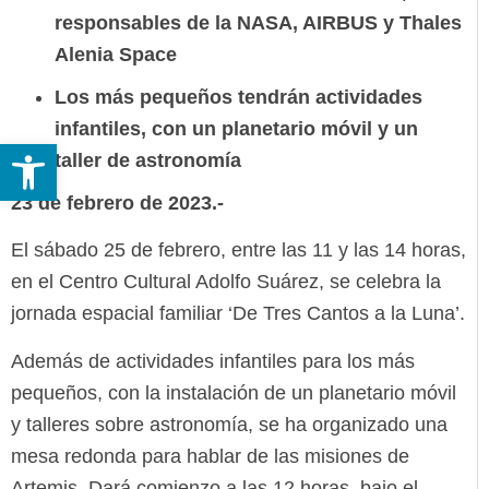
responsables de la NASA, AIRBUS y Thales
Alenia Space
Los más pequeños tendrán actividades
infantiles, con un planetario móvil y un
Abrir barra de herramientas
taller de astronomía
23 de febrero de 2023.-
El sábado 25 de febrero, entre las 11 y las 14 horas,
en el Centro Cultural Adolfo Suárez, se celebra la
jornada espacial familiar ‘De Tres Cantos a la Luna’.
Además de actividades infantiles para los más
pequeños, con la instalación de un planetario móvil
y talleres sobre astronomía, se ha organizado una
mesa redonda para hablar de las misiones de
Artemis. Dará comienzo a las 12 horas, bajo el