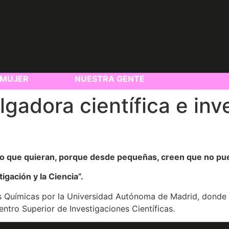
MUJER
NUESTRA GENTE
adora científica e inv
lo que quieran, porque desde pequeñas, creen que no pu
igación y la Ciencia”.
s Químicas por la Universidad Autónoma de Madrid, donde ah
entro Superior de Investigaciones Científicas.
áticas donde desarrolla su investigación en el diseño, sín