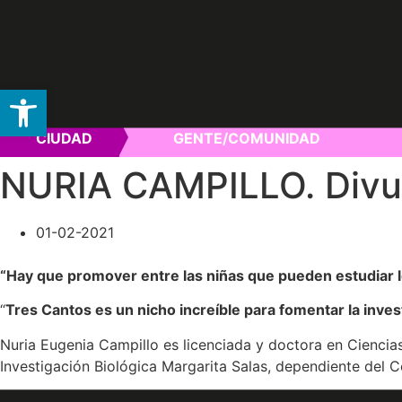
Abrir barra de herramientas
Ir
CIUDAD
GENTE/COMUNIDAD
al
contenido
NURIA CAMPILLO. Divulg
01-02-2021
“Hay que promover entre las niñas que pueden estudiar 
“
Tres Cantos es un nicho increíble para fomentar la invest
Nuria Eugenia Campillo es licenciada y doctora en Ciencia
Investigación Biológica Margarita Salas, dependiente del C
Nos recibe en su despacho del Instituto de Ciencias Matem