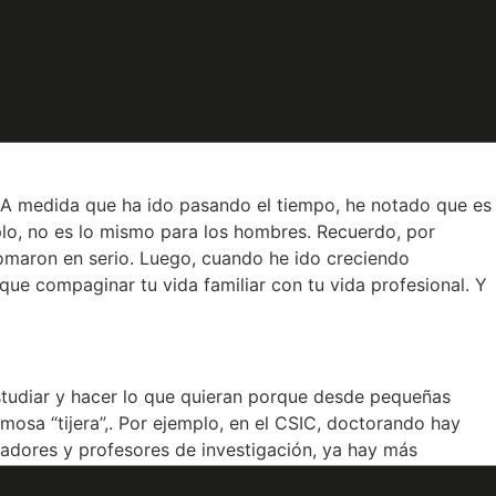
ente, entre las niñas. Y para conseguirlo, no deja de
s charlas y talleres que organiza junto con la Concejalía
 las Mujeres Esenciales en 2020.
 A medida que ha ido pasando el tiempo, he notado que es
lo, no es lo mismo para los hombres. Recuerdo, por
tomaron en serio. Luego, cuando he ido creciendo
que compaginar tu vida familiar con tu vida profesional. Y
tudiar y hacer lo que quieran porque desde pequeñas
mosa “tijera”,. Por ejemplo, en el CSIC, doctorando hay
gadores y profesores de investigación, ya hay más