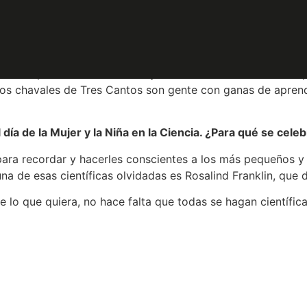
o están respondiendo los tricantinos?
e los científicos es trasladar eso a la sociedad. Desde hac
 3 enCantos. Queríamos divulgar la Ciencia, la investigació
 lo bien que ha funcionado. Hay un montón de actividades q
os chavales de Tres Cantos son gente con ganas de aprende
día de la Mujer y la Niña en la Ciencia. ¿Para qué se cele
ia para recordar y hacerles conscientes a los más pequeños
na de esas científicas olvidadas es Rosalind Franklin, que 
lo que quiera, no hace falta que todas se hagan científicas