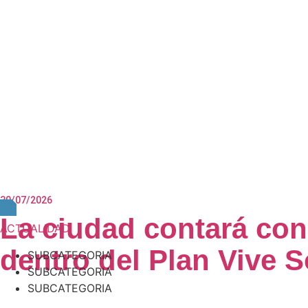
30/07/2026
La ciudad contará con
ACTUALIDAD
dentro del Plan Vive 
SUBCATEGORIA
SUBCATEGORIA
SUBCATEGORIA