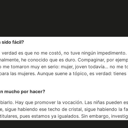
gación científica, sobre todo entre jóvenes y muy especialm
online, como la web
http://www.cienciacon3encantos.es
o la
de divulgación en nuestra ciudad fue premiada como una de
 sido fácil?
a verdad es que no me costó, no tuve ningún impedimento.
onalmente, he conocido que es duro. Compaginar, por ejemp
 no me tomaron muy en serio: mujer, joven todavía… no me 
ara las mujeres. Aunque suene a tópico, es verdad: tienes 
ún mucho por hacer?
iarlo. Hay que promover la vocación. Las niñas pueden es
 sigue habiendo ese techo de cristal, sigue habiendo la fa
titulares, pues estamos ya igualados. Sin embargo, investi