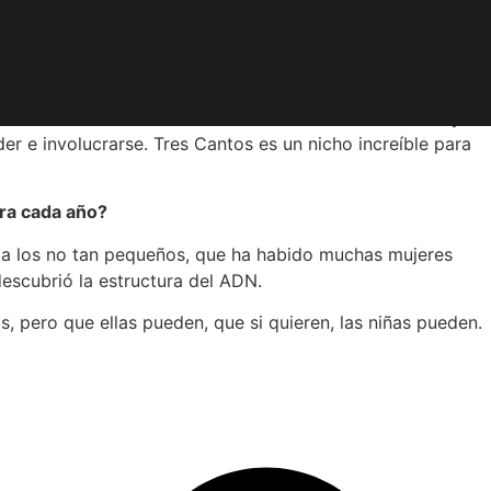
e tres años pensé que debía hacerlo en mi ciudad. Decidimos
n que se hace en España, pero de forma informal, en bares,
ue se están haciendo en Tres Cantos. En las charlas hay
r e involucrarse. Tres Cantos es un nicho increíble para
bra cada año?
 y a los no tan pequeños, que ha habido muchas mujeres
descubrió la estructura del ADN.
, pero que ellas pueden, que si quieren, las niñas pueden.