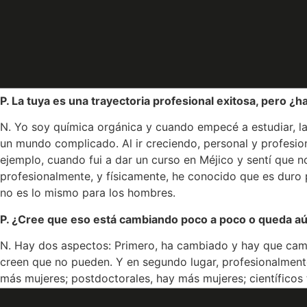
las enfermedades neurodegenerativas e infecciosas.
Pero, además, Nuria es una tricantina empeñada en la divul
promover actividades y espacios de encuentro, físicos y 
de Familia e Igualdad. Por todo ese esfuerzo infatigable 
P. La tuya es una trayectoria profesional exitosa, pero ¿ha
N. Yo soy química orgánica y cuando empecé a estudiar, l
un mundo complicado. Al ir creciendo, personal y profesi
ejemplo, cuando fui a dar un curso en Méjico y sentí que
profesionalmente, y físicamente, he conocido que es duro p
no es lo mismo para los hombres.
P. ¿Cree que eso está cambiando poco a poco o queda a
N. Hay dos aspectos: Primero, ha cambiado y hay que camb
creen que no pueden. Y en segundo lugar, profesionalmente,
más mujeres; postdoctorales, hay más mujeres; científicos 
hombres. ¿Por qué? eso hay que solucionarlo.