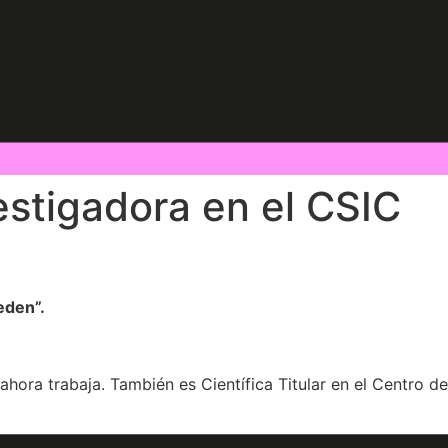
estigadora en el CSIC
eden”.
ora trabaja. También es Científica Titular en el Centro de
tesis y estudio de nuevos fármacos, dentro del campo de