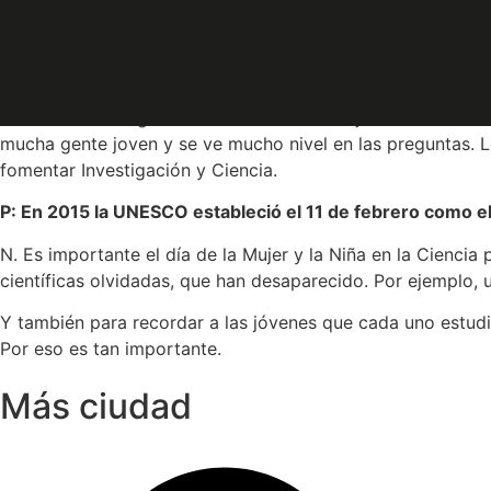
P. Ahí es donde entra su intensa labor divulgativa. ¿Cóm
N. “La investigación es bonita y apasionante. El trabajo d
crear, junto con otras personas, la Asociación Ciencia con
donde un investigador nos cuenta su trabajo. Es increíble
mucha gente joven y se ve mucho nivel en las preguntas. L
fomentar Investigación y Ciencia.
P: En 2015 la UNESCO estableció el 11 de febrero como el 
N. Es importante el día de la Mujer y la Niña en la Cienc
científicas olvidadas, que han desaparecido. Por ejemplo, u
Y también para recordar a las jóvenes que cada uno estudie 
Por eso es tan importante.
Más ciudad