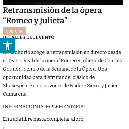
Retransmisión de la ópera
“Romeo y Julieta”
CULTURA
DETALLES DEL EVENTO
Abrir barra de herramientas
El Auditorio acoge la retransmisión en directo desde
el Teatro Real de la ópera “Romeo y Julieta” de Charles
Gounod, dentro de la Semana de la Ópera. Una
oportunidad para disfrutar del clásico de
Shakespeare con las voces de Nadine Sierra y Javier
Camarena.
INFORMACIÓN COMPLEMENTARIA:
Entrada libre hasta completar aforo.