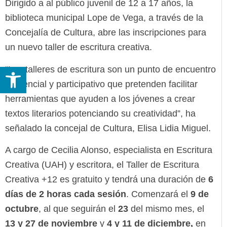
Dirigido a al público juvenil de 12 a 17 años, la
biblioteca municipal Lope de Vega, a través de la
Concejalía de Cultura, abre las inscripciones para
un nuevo taller de escritura creativa.
Abrir barra de herramientas
“Los talleres de escritura son un punto de encuentro
presencial y participativo que pretenden facilitar
herramientas que ayuden a los jóvenes a crear
textos literarios potenciando su creatividad”, ha
señalado la concejal de Cultura, Elisa Lidia Miguel.
A cargo de Cecilia Alonso, especialista en Escritura
Creativa (UAH) y escritora, el Taller de Escritura
Creativa +12 es gratuito y tendrá una duración de
6
días de 2 horas cada sesión
. Comenzará el
9 de
octubre
, al que seguirán el
23
del mismo mes, el
13 y 27 de noviembre
y
4 y 11 de diciembre,
en