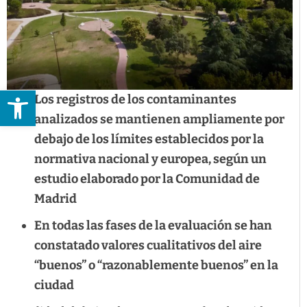
Abrir barra de herramientas
Los registros de los contaminantes
analizados se mantienen ampliamente por
debajo de los límites establecidos por la
normativa nacional y europea, según un
estudio elaborado por la Comunidad de
Madrid
En todas las fases de la evaluación se han
constatado valores cualitativos del aire
“buenos” o “razonablemente buenos” en la
ciudad