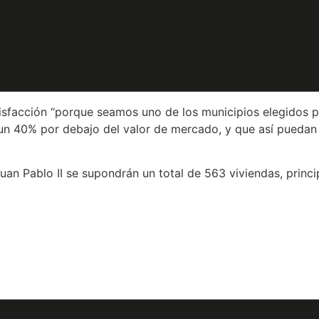
osé María García, y la directora general de Vivienda, Marí
la colaboración público-privada para aumentar la oferta res
blico para garantizar el acceso a un hogar, sobre todo a jó
tisfacción “porque seamos uno de los municipios elegidos 
e un 40% por debajo del valor de mercado, y que así pued
Juan Pablo II se supondrán un total de 563 viviendas, princ