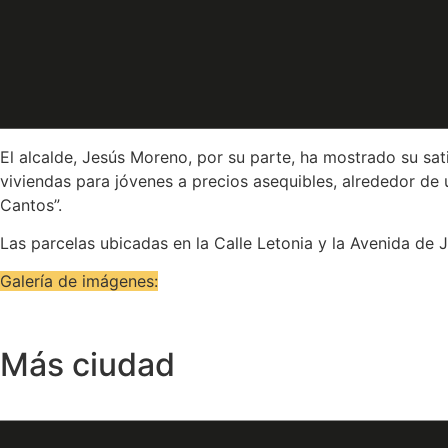
Acompañada por el viceconsejero de Vivienda y Urbanismo, J
Jesús Moreno.
Martín ha destacado que “el Gobierno regional apuesta por 
público a disposición del mercado y ampliando el parque pú
El alcalde, Jesús Moreno, por su parte, ha mostrado su sa
viviendas para jóvenes a precios asequibles, alrededor d
Cantos”.
Las parcelas ubicadas en la Calle Letonia y la Avenida de 
Galería de imágenes:
Más ciudad