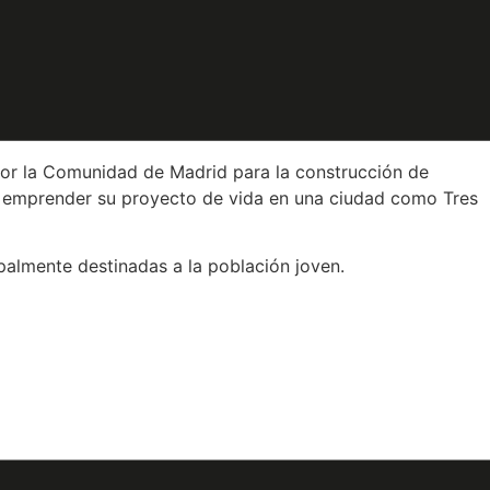
a José Piccio -Marchetti, ha sido recibida por el alcalde,
idencial, sin limitaciones ni restricciones, poniendo suelo
venes y familias vulnerables”.
por la Comunidad de Madrid para la construcción de
an emprender su proyecto de vida en una ciudad como Tres
ipalmente destinadas a la población joven.