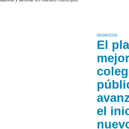
06/08/2026
El pl
mejor
coleg
públi
avan
el ini
nuev