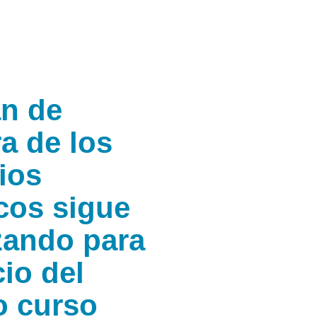
an de
a de los
ios
cos sigue
zando para
cio del
o curso