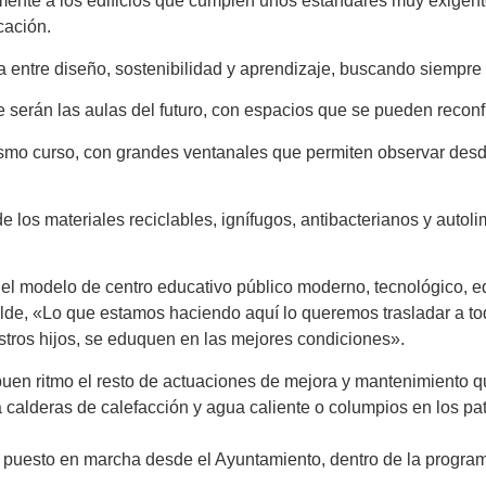
amente a los edificios que cumplen unos estándares muy exigent
cación.
 entre diseño, sostenibilidad y aprendizaje, buscando siempre 
que serán las aulas del futuro, con espacios que se pueden recon
smo curso, con grandes ventanales que permiten observar desde f
e los materiales reciclables, ignífugos, antibacterianos y autol
 modelo de centro educativo público moderno, tecnológico, equ
de, «Lo que estamos haciendo aquí lo queremos trasladar a todo
tros hijos, se eduquen en las mejores condiciones».
 ritmo el resto de actuaciones de mejora y mantenimiento que
 calderas de calefacción y agua caliente o columpios en los pat
 puesto en marcha desde el Ayuntamiento, dentro de la programac