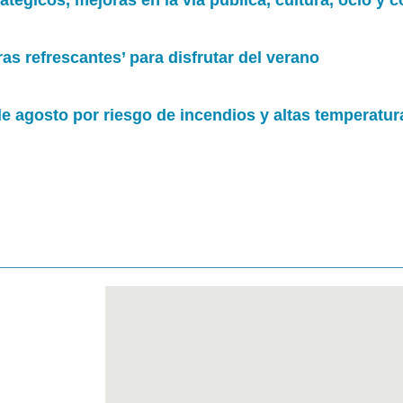
égicos, mejoras en la vía pública, cultura, ocio y co
as refrescantes’ para disfrutar del verano
de agosto por riesgo de incendios y altas temperatur