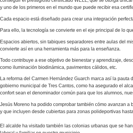
conseguir el prestigioso certificado WELL, que se otorga únic
y uno de los primeros en el mundo que puede recibir esa certifi
Cada espacio está diseñado para crear una integración perfecta
Para ello, la tecnología se convierte en el eje principal de lo 
Espacios abiertos, sin tabiques separadores entre aulas del mi
convierte así en una herramienta más para la enseñanza.
Todo contribuye a ese objetivo de bienestar y aprendizaje, desd
como iluminación biodinámica, pavimentos cálidos, etc.
La reforma del Carmen Hernández Guarch marca así la pauta del
gobierno municipal de Tres Cantos, como ha asegurado el alcal
confort sean el denominador común para que los alumnos, nues
Jesús Moreno ha podido comprobar también cómo avanzan a buen
y que incluyen desde cubiertas para zonas polideportivas hasta
El alcalde ha visitado también las colonias urbanas que se han
laboral y familiar en nuestro municipio.