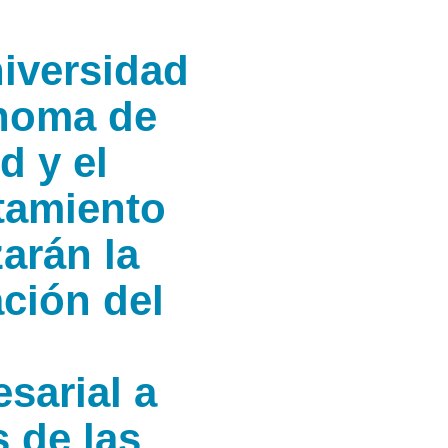
iversidad
noma de
d y el
tamiento
zarán la
ción del
o
sarial a
s de las