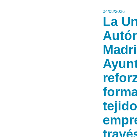
04/08/2026
La Un
Autó
Madri
Ayun
refor
forma
tejid
empre
travé