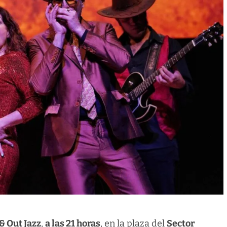
 & Out Jazz
,
a las 21 horas
, en la plaza del
Sector