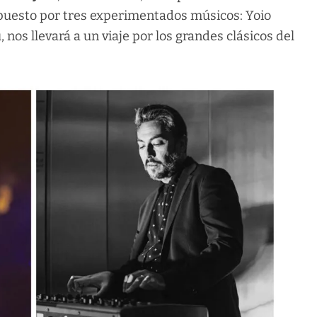
uesto por tres experimentados músicos: Yoio
nos llevará a un viaje por los grandes clásicos del