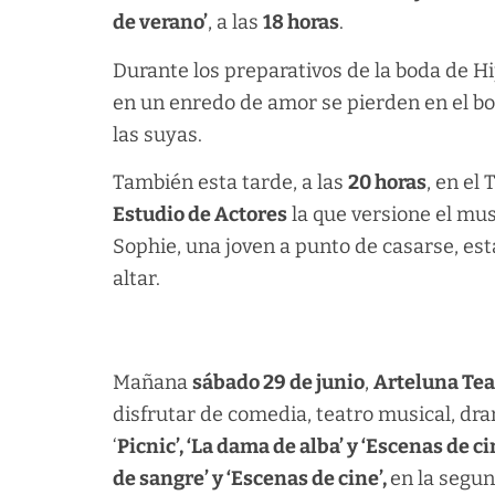
de verano’
, a las
18 horas
.
Durante los preparativos de la boda de H
en un enredo de amor se pierden en el bo
las suyas.
También esta tarde, a las
20 horas
, en el
Estudio de Actores
la que versione el musi
Sophie, una joven a punto de casarse, está
altar.
Mañana
sábado 29 de junio
,
Arteluna Tea
disfrutar de comedia, teatro musical, dra
‘
Picnic’, ‘La dama de alba’ y ‘Escenas de ci
de sangre’ y ‘Escenas de cine’,
en la segu