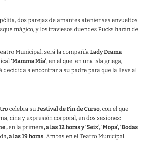
ipólita, dos parejas de amantes atenienses envueltos
sque mágico, y los traviesos duendes Pucks harán de
 Teatro Municipal, será la compañía
Lady Drama
cal ‘
Mamma Mía’
, en el que, en una isla griega,
 decidida a encontrar a su padre para que la lleve al
tro
celebra su
Festival de Fin de Curso,
con el que
ma, cine y expresión corporal, en dos sesiones:
ne’,
en la primera
, a las 12 horas y ‘Seix’, ‘Mopa’, ‘Bodas
nda
, a las 19 horas
. Ambas en el Teatro Municipal.