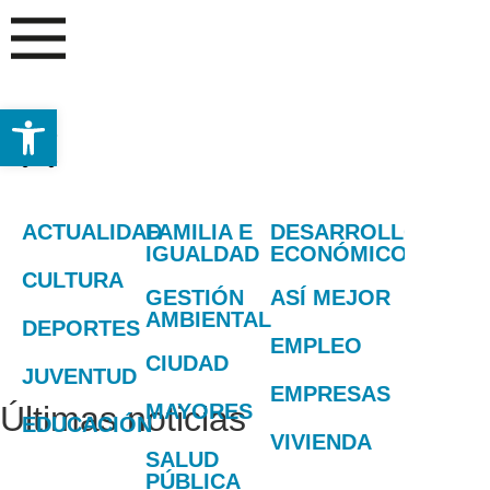
Abrir barra de herramientas
ACTUALIDAD
FAMILIA E
DESARROLLO
IGUALDAD
ECONÓMICO
CULTURA
GESTIÓN
ASÍ MEJOR
AMBIENTAL
DEPORTES
EMPLEO
CIUDAD
JUVENTUD
EMPRESAS
Últimas noticias
MAYORES
EDUCACIÓN
VIVIENDA
SALUD
PÚBLICA