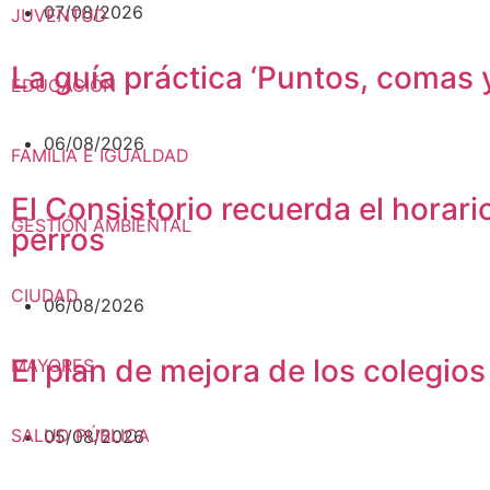
07/08/2026
JUVENTUD
La guía práctica ‘Puntos, comas y
EDUCACIÓN
06/08/2026
FAMILIA E IGUALDAD
El Consistorio recuerda el horari
GESTIÓN AMBIENTAL
perros
CIUDAD
06/08/2026
El plan de mejora de los colegio
MAYORES
SALUD PÚBLICA
05/08/2026