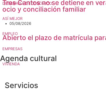
Tres Cantos no se detiene en vera
DESARROLLO ECONÓMICO
ocio y conciliación familiar
ASÍ MEJOR
05/08/2026
EMPLEO
Abierto el plazo de matrícula p
EMPRESAS
Agenda cultural
VIVIENDA
Servicios