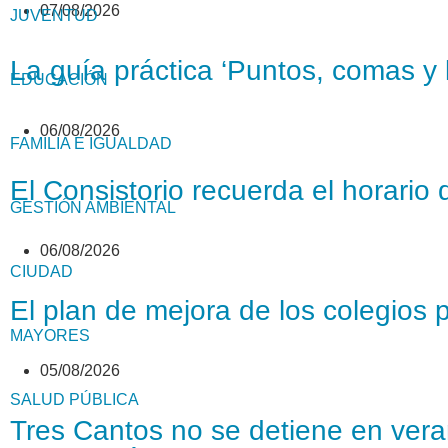
07/08/2026
JUVENTUD
La guía práctica ‘Puntos, comas y l
EDUCACIÓN
06/08/2026
FAMILIA E IGUALDAD
El Consistorio recuerda el horario 
GESTIÓN AMBIENTAL
06/08/2026
CIUDAD
El plan de mejora de los colegios 
MAYORES
05/08/2026
SALUD PÚBLICA
Tres Cantos no se detiene en veran