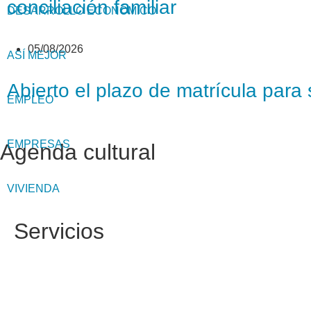
conciliación familiar
DESARROLLO ECONÓMICO
05/08/2026
ASÍ MEJOR
Abierto el plazo de matrícula par
EMPLEO
EMPRESAS
Agenda cultural
VIVIENDA
Servicios