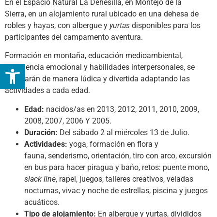
En el Espacio Natural La Dehesilla, en Montejo de la
Sierra, en un alojamiento rural ubicado en una dehesa de
robles y hayas, con albergue y
yurtas
disponibles para los
participantes del campamento aventura.
Formación en montaña, educación medioambiental,
Abrir barra de herramientas
inteligencia emocional y habilidades interpersonales, se
trabajarán de manera lúdica y divertida adaptando las
actividades a cada edad.
Edad:
nacidos/as en 2013, 2012, 2011, 2010, 2009,
2008, 2007, 2006 Y 2005.
Duración:
Del sábado 2 al miércoles 13 de Julio.
Actividades:
yoga, formación en flora y
fauna, senderismo, orientación, tiro con arco, excursión
en bus para hacer piragua y baño, retos: puente mono,
slack line
, rapel, juegos, talleres creativos, veladas
nocturnas, vivac y noche de estrellas, piscina y juegos
acuáticos.
Tipo de alojamiento:
En albergue y yurtas, divididos