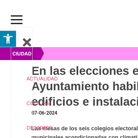
Abrir barra de herramientas
CIUDAD
En las elecciones e
ACTUALIDAD
Ayuntamiento habil
edificios e instala
CULTURA
07-06-2024
DEPORTES
Las mesas de los seis colegios electoral
municipales acondicionadas con climati