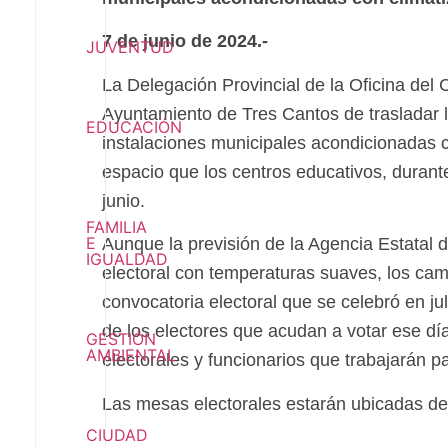
7 de junio de 2024.-
JUVENTUD
La Delegación Provincial de la Oficina del
Ayuntamiento de Tres Cantos de trasladar l
EDUCACIÓN
instalaciones municipales acondicionadas c
espacio que los centros educativos, duran
junio.
FAMILIA
E
Aunque la previsión de la Agencia Estatal
IGUALDAD
electoral con temperaturas suaves, los cam
convocatoria electoral que se celebró en ju
de los electores que acudan a votar ese dí
GESTIÓN
AMBIENTAL
electorales y funcionarios que trabajarán pa
Las mesas electorales estarán ubicadas de
CIUDAD