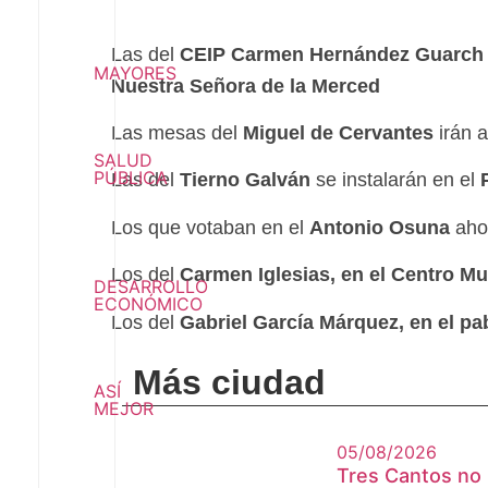
Las del
CEIP Carmen Hernández Guarch
MAYORES
Nuestra Señora de la Merced
Las mesas del
Miguel de Cervantes
irán 
SALUD
PÚBLICA
Las del
Tierno Galván
se instalarán en el
Los que votaban en el
Antonio Osuna
ahor
Los del
Carmen Iglesias, en el Centro M
DESARROLLO
ECONÓMICO
Los del
Gabriel García Márquez, en el pa
Más ciudad
ASÍ
MEJOR
05/08/2026
Tres Cantos no