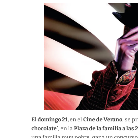
El
domingo 2
1,
en el
Cine de Verano
, se p
chocolate’
, en la
Plaza de la familia a las 
una familia muy pobre, gana un concurso p