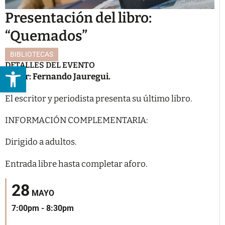
Presentación del libro:
“Quemados”
BIBLIOTECAS
DETALLES DEL EVENTO
Abrir barra de herramientas
Autor: Fernando Jauregui.
El escritor y periodista presenta su último libro.
INFORMACIÓN COMPLEMENTARIA:
Dirigido a adultos.
Entrada libre hasta completar aforo.
28
MAYO
7:00pm - 8:30pm