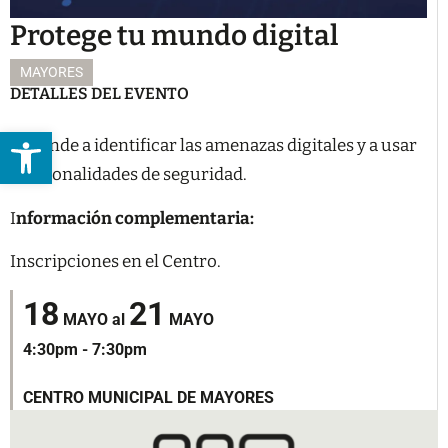
Protege tu mundo digital
MAYORES
DETALLES DEL EVENTO
Abrir barra de herramientas
Aprende a identificar las amenazas digitales y a usar
funcionalidades de seguridad.
I
nformación complementaria:
Inscripciones en el Centro.
18
21
MAYO
al
MAYO
4:30pm - 7:30pm
CENTRO MUNICIPAL DE MAYORES