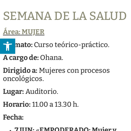
SEMANA DE LA SALUD
Área:
MUJER
Abrir barra de herramientas
Formato:
Curso teórico-práctico.
A cargo de:
Ohana.
Dirigido a:
Mujeres con procesos
oncológicos.
Lugar:
Auditorio.
Horario:
11.00 a 13.30 h.
Fecha:
7 JUN:
«
EMPODERADO: Mujer y