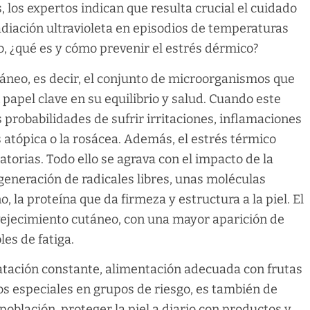
s, los expertos indican que resulta crucial el cuidado
 radiación ultravioleta en episodios de temperaturas
, ¿qué es y cómo prevenir el estrés dérmico?
táneo, es decir, el conjunto de microorganismos que
papel clave en su equilibrio y salud. Cuando este
probabilidades de sufrir irritaciones, inflamaciones
 atópica o la rosácea. Además, el estrés térmico
torias. Todo ello se agrava con el impacto de la
 generación de radicales libres, unas moléculas
 la proteína que da firmeza y estructura a la piel. El
vejecimiento cutáneo, con una mayor aparición de
les de fatiga.
tación constante, alimentación adecuada con frutas
os especiales en grupos de riesgo, es también de
 población, proteger la piel a diario con productos y