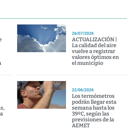
26/07/2026
e
ACTUALIZACIÓN |
La calidad del aire
vuelve a registrar
valores óptimos en
a
el municipio
22/06/2026
Los termómetros
podrán llegar esta
s,
semana hasta los
 a
39ºC, según las
previsiones de la
AEMET