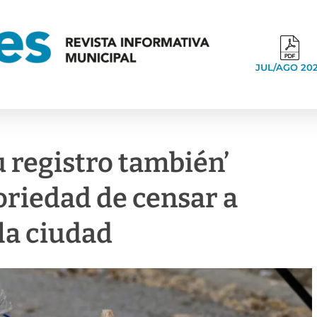
JUL/AGO 20
u registro también’
oriedad de censar a
 la ciudad