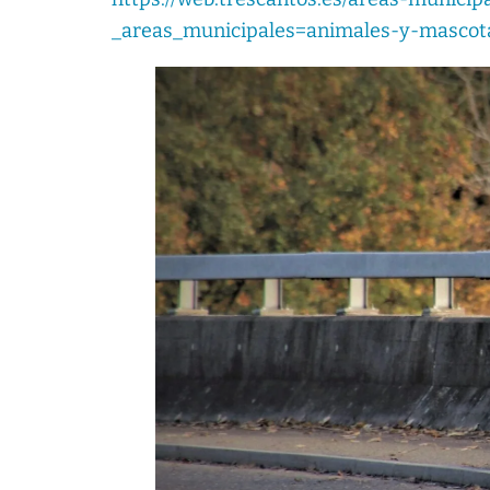
_areas_municipales=animales-y-mascot