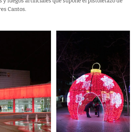
 y fuegos artificiales que supone el pistoletazo de
res Cantos.