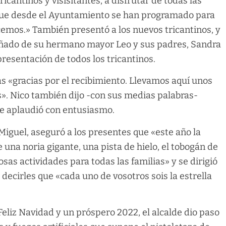
ricantinos y visisitantes, a disfrutar de todas las
ue desde el Ayuntamiento se han programado para
emos.» También presentó a los nuevos tricantinos, y
añado de su hermano mayor Leo y sus padres, Sandra
presentación de todos los tricantinos.
 las «gracias por el recibimiento. Llevamos aquí unos
 Nico también dijo -con sus medias palabras-
le aplaudió con entusiasmo.
a Miguel, aseguró a los presentes que «este año la
 una noria gigante, una pista de hielo, el tobogán de
osas actividades para todas las familias» y se dirigió
 decirles que «cada uno de vosotros sois la estrella
eliz Navidad y un próspero 2022, el alcalde dio paso