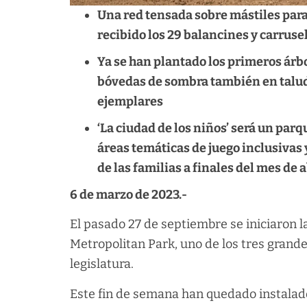
Una red tensada sobre mástiles para 
recibido los 29 balancines y carrus
Ya se han plantado los primeros árb
bóvedas de sombra también en taludes
ejemplares
‘La ciudad de los niños’ será un par
áreas temáticas de juego inclusivas y
de las familias a finales del mes de a
6 de marzo de 2023.-
El pasado 27 de septiembre se iniciaron l
Metropolitan Park, uno de los tres grand
legislatura.
Este fin de semana han quedado instalado