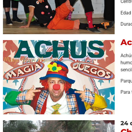
Centr
Edad 
Durac
Ac
Achús
humor
senci
Parqu
Para 
24 