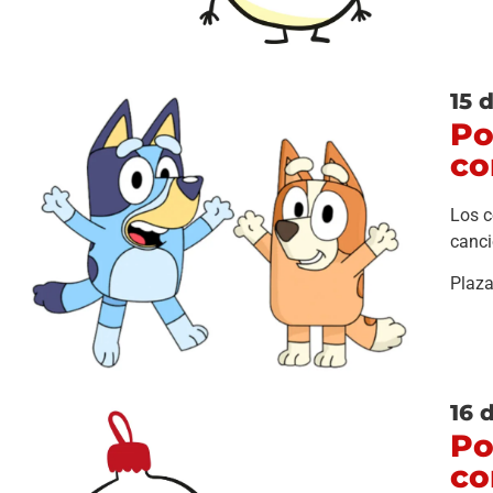
15 
Po
co
Los c
canci
Plaza
16 
Po
co