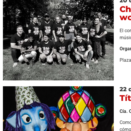
20 
Ch
wo
El co
músic
Organ
Plaza
22 
Tí
Cía. 
Como 
cómo 