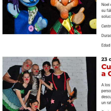
Noel 
su fá
soluc
Centr
Durac
Edad
23 
Cu
a 
A los
perso
descu
un ra