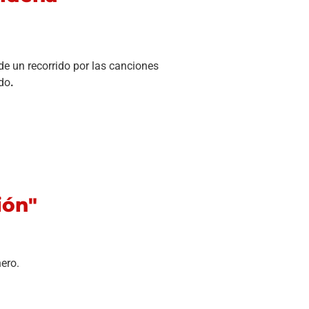
de un recorrido por las canciones
ndo
.
ión"
nero.