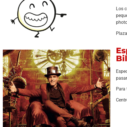
Los c
peque
photo
Plaza
Es
Bi
Espec
pasar
Para 
Centr