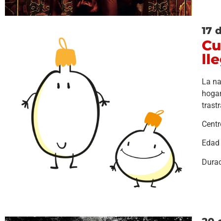
17 
Cu
ll
La na
hogar
trast
Centr
Edad 
Durac