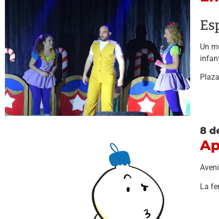
Es
Un mu
infan
Plaza
8 d
Ap
Aveni
La fe