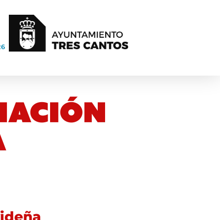
26
videña