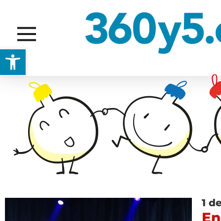
Abrir barra de herramientas
1 d
En