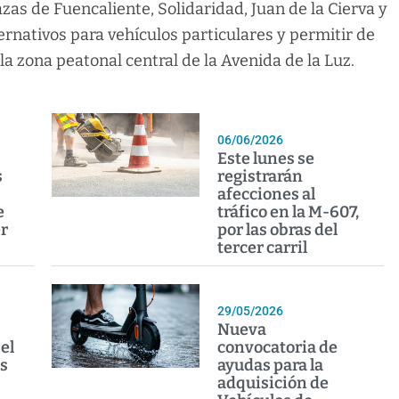
zas de Fuencaliente, Solidaridad, Juan de la Cierva y
rnativos para vehículos particulares y permitir de
a zona peatonal central de la Avenida de la Luz.
06/06/2026
Este lunes se
s
registrarán
afecciones al
e
tráfico en la M-607,
er
por las obras del
tercer carril
29/05/2026
Nueva
el
convocatoria de
s
ayudas para la
adquisición de