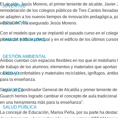
El alcalde, Jesús Moreno, el primer teniente de alcalde, Javie
JUVENTUD
remodelación de los colegios públicos de Tres Cantos llevadas
se adapten a los nuevos tiempos de innovación pedagógica, para
EDUCACIÓN
educación”, ha asegurado Jesús Moreno.
Con el modelo que ya se implantó el pasado curso en el colegi
planta del edificio principal y en el edificio de los últimos cur
FAMILIA E IGUALDAD
GESTIÓN AMBIENTAL
Ambos cuentan con espacios flexibles en los que el mobiliario 
de trabajo de los alumnos; elementos y materiales que aportan 
cálidos y confortables y materiales reciclables, ignífugos, ant
CIUDAD
para la enseñanza.
Según el Coordinador General de Alcaldía y primer teniente d
MAYORES
Guarch hemos logrado cambiar el concepto de aula tradicional p
en una herramienta más para la enseñanza”.
SALUD PÚBLICA
La concejal de Educación, Marisa Peña, por su parte ha destac