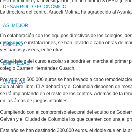
descubrimiento y la investigación, en un entorno STEAM (cienci
DESARROLLO ECONÓMICO
La directora del centro, Araceli Molina, ha agradecido al Ayun
ASÍ MEJOR
En colaboración con los equipos directivos de los colegios, de
dotaciones e instalaciones, se han llevado a cabo obras de ma
EMPLEO
vestuarios y aseos, entre otras.
Con el inicio del curso escolar se pondrá en marcha el primer pr
EMPRESAS
colegio Carmen Hernández Guarch.
Por valor de 500.000 euros se han llevado a cabo remodelacion
VIVIENDA
aula al aire libre. El Aldebarán y el Columbia disponen de mesa
se irá implantando en el resto de los centros. Además de la re
en las áreas de juegos infantiles.
Cumpliendo con el compromiso electoral del equipo de Gobierno 
Galván y el Ciudad de Columbia los que cuenten con una el pr
Este año se han destinado 300.000 euros, el doble que en la ant