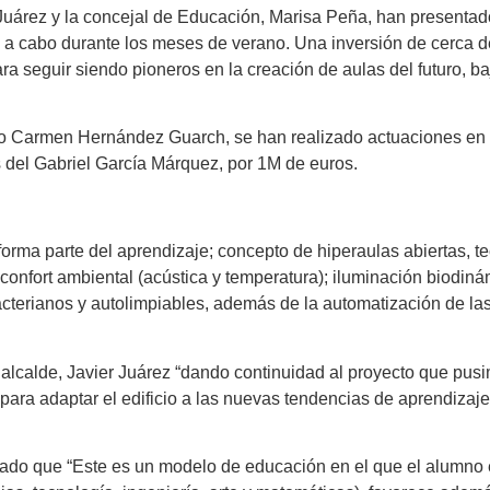
r Juárez y la concejal de Educación, Marisa Peña, han presenta
 a cabo durante los meses de verano. Una inversión de cerca de
 seguir siendo pioneros en la creación de aulas del futuro, ba
o Carmen Hernández Guarch, se han realizado actuaciones en el
sos del Gabriel García Márquez, por 1M de euros.
forma parte del aprendizaje; concepto de hiperaulas abiertas, 
confort ambiental (acústica y temperatura); iluminación biodiná
ibacterianos y autolimpiables, además de la automatización de la
e alcalde, Javier Juárez “dando continuidad al proyecto que p
ara adaptar el edificio a las nuevas tendencias de aprendizaje,
ado que “Este es un modelo de educación en el que el alumno e