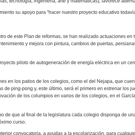
as, tecnología, ingeniería, arte y matemáticas), favorece adem
tamiento su apoyo para “hacer nuestro proyecto educativo todaví
ntro de este Plan de reformas, se han realizado actuaciones en 
ntenimiento y mejora con pintura, cambios de puertas, persian
oyecto piloto de autogeneración de energía eléctrica en un centr
es en los patios de los colegios, como el del Nejapa, que cue
s de ping-pong y, este último, será el primero en estrenar los j
novación de los columpios en varios de los colegios, en el Gar
de que al final de la legislatura cada colegio disponga de una 
óximo curso.
erior convocatoria, a ayudas a la escolarización, para cualquie