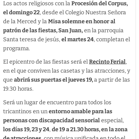
Los actos religiosos con la
Procesión del Corpus,
el domingo 22
, desde el Colegio Nuestra Señora
de la Merced y la
Misa solemne en honor
al
patrón de las fiestas, San Juan,
en la parroquia
Santa teresa de jesús,
el martes 24
, completan el
programa.
El epicentro de las fiestas será el
Recinto Ferial
,
en el que conviven las casetas y las atracciones, y
que
abrirá sus puertas el jueves 19,
a partir de las
19.30 horas.
Será un lugar de encuentro para todos los
tricantinos en un
entorno amable para las
personas con discapacidad sensorial
especial,
los días 19, 23 y 24
,
de 19 a 21.30 horas, en la zona
de atracciones
, con música unificada en todo el