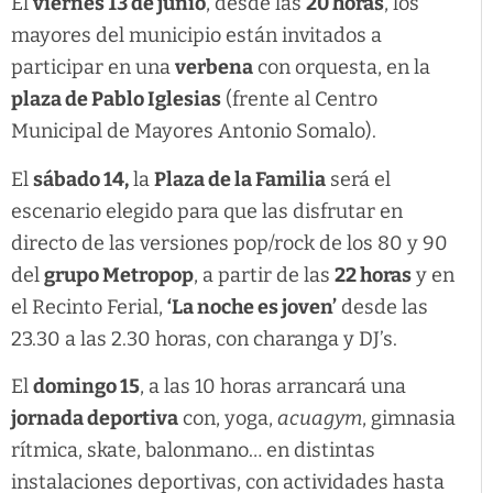
El
viernes 13 de junio
, desde las
20 horas
, los
mayores del municipio están invitados a
participar en una
verbena
con orquesta, en la
plaza de Pablo Iglesias
(frente al Centro
Municipal de Mayores Antonio Somalo).
El
sábado 14,
la
Plaza de la Familia
será el
escenario elegido para que las disfrutar en
directo de las versiones pop/rock de los 80 y 90
del
grupo Metropop
, a partir de las
22 horas
y en
el Recinto Ferial,
‘La noche es joven’
desde las
23.30 a las 2.30 horas, con charanga y DJ’s.
El
domingo 15
, a las 10 horas arrancará una
jornada deportiva
con, yoga,
acuagym
, gimnasia
rítmica, skate, balonmano… en distintas
instalaciones deportivas, con actividades hasta