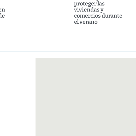
proteger las
en
viviendas y
de
comercios durante
el verano