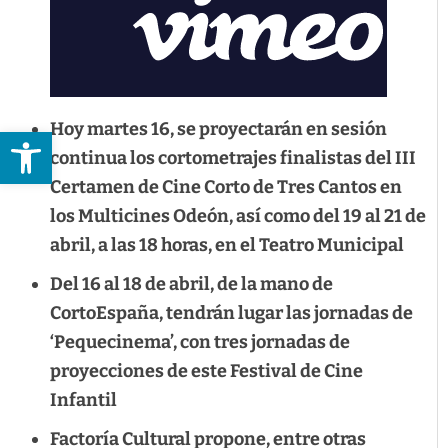
Hoy martes 16, se proyectarán en sesión
Abrir barra de herramientas
continua los cortometrajes finalistas del III
Certamen de Cine Corto de Tres Cantos en
los Multicines Odeón, así como del 19 al 21 de
abril, a las 18 horas, en el Teatro Municipal
Del 16 al 18 de abril, de la mano de
CortoEspaña, tendrán lugar las jornadas de
‘Pequecinema’, con tres jornadas de
proyecciones de este Festival de Cine
Infantil
Factoría Cultural propone, entre otras