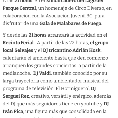
A las
21 horas
, en el
Embarcadero del Lago del
Parque Central
, un homenaje de Circo Diverso, en
colaboración con la Asociación Juvenil 3C, para
disfrutar de una
Gala de Malabares de Fuego
.
Y desde las
21 horas
arrancará la actividad en el
Recinto Ferial
. A partir de las 22 horas,
el grupo
local
Selvajes
y el
DJ tricantino Adrián Hosk
,
calentarán el ambiente hasta que den comienzo
arranquen los grandes conciertos, a partir de la
medianoche.
DJ Valdi
, también conocido por su
larga trayectoria como ambientador musical del
programa de televisión ‘El Hormiguero’;
DJ
Serguei Rez
, creativo, versátil y enérgico, además
del DJ que más seguidores tiene en youtube y
DJ
Iván Pica
, una figura más que consolidada en la