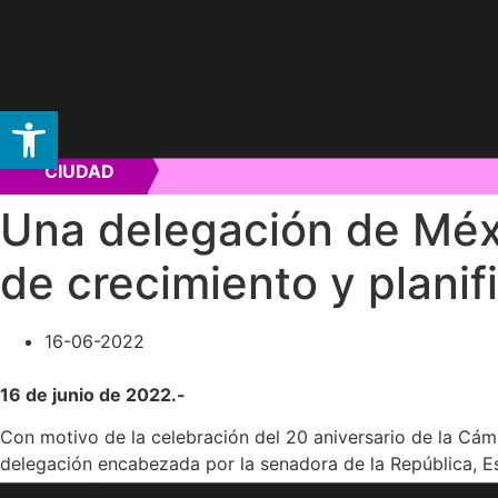
Abrir barra de herramientas
Ir
CIUDAD
al
contenido
Una delegación de Méxi
de crecimiento y planif
16-06-2022
16 de junio de 2022.-
Con motivo de la celebración del 20 aniversario de la Cám
delegación encabezada por la senadora de la República, Estr
mejores prácticas de desarrollo urbano a nivel mundial.