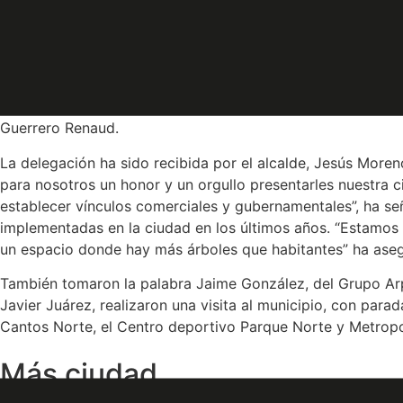
Una comitiva compuesta por funcionarios de gobierno de ni
viviendas, se han interesado, en un encuentro que ha tenid
crecimiento y planeamiento de la ciudad de Tres Cantos en
“Un crecimiento respetuoso con el medio ambiente y al m
Guerrero Renaud.
La delegación ha sido recibida por el alcalde, Jesús Moreno
para nosotros un honor y un orgullo presentarles nuestra 
establecer vínculos comerciales y gubernamentales”, ha señ
implementadas en la ciudad en los últimos años. “Estamos
un espacio donde hay más árboles que habitantes” ha asegu
También tomaron la palabra Jaime González, del Grupo Arp
Javier Juárez, realizaron una visita al municipio, con par
Cantos Norte, el Centro deportivo Parque Norte y Metropoli
Más ciudad