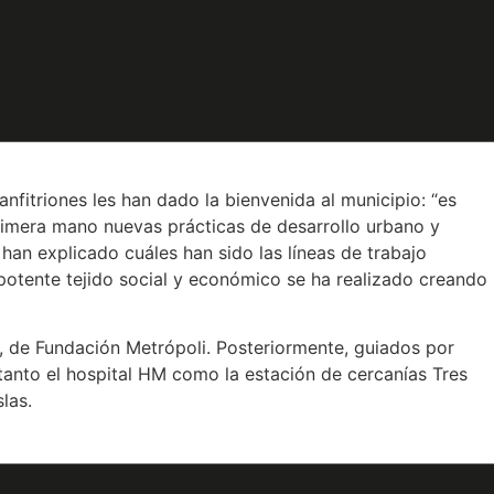
empresarios locales vinculados a la construcción de
, entre otros aspectos, el desarrollo del modelo de
esarial” ha señalado el presidente de CANADEVI, José
nfitriones les han dado la bienvenida al municipio: “es
primera mano nuevas prácticas de desarrollo urbano y
han explicado cuáles han sido las líneas de trabajo
otente tejido social y económico se ha realizado creando
 de Fundación Metrópoli. Posteriormente, guiados por
 tanto el hospital HM como la estación de cercanías Tres
las.