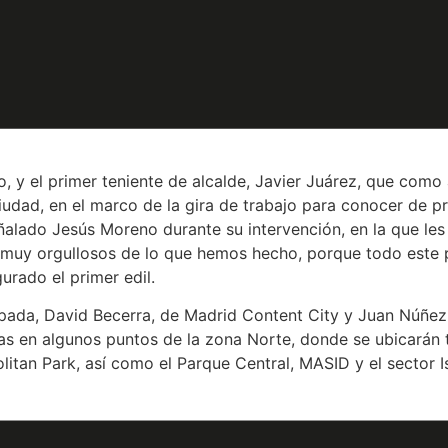
vel federal, estatal y municipal de Querétaro, además de 
o lugar en las instalaciones del Grupo Secuoya, por conocer
 los últimos años.
ismo tiempo muy ambicioso en actividad económica y empr
, y el primer teniente de alcalde, Javier Juárez, que como a
ciudad, en el marco de la gira de trabajo para conocer de 
alado Jesús Moreno durante su intervención, en la que les 
 muy orgullosos de lo que hemos hecho, porque todo este p
rado el primer edil.
ada, David Becerra, de Madrid Content City y Juan Núñez,
adas en algunos puntos de la zona Norte, donde se ubicarán
tan Park, así como el Parque Central, MASID y el sector Is