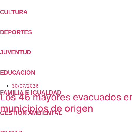
CULTURA
DEPORTES
JUVENTUD
EDUCACIÓN
30/07/2026
FAMILIA E IGUALDAD
Los 46 mayores evacuados en 
municipios de origen
GESTIÓN AMBIENTAL