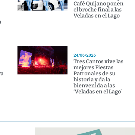
Café Quijano ponen
el broche final a las
Veladas en el Lago
a
24/06/2026
Tres Cantos vive las
mejores Fiestas
ra
Patronales de su
historia y da la
bienvenida a las
‘Veladas en el Lago’