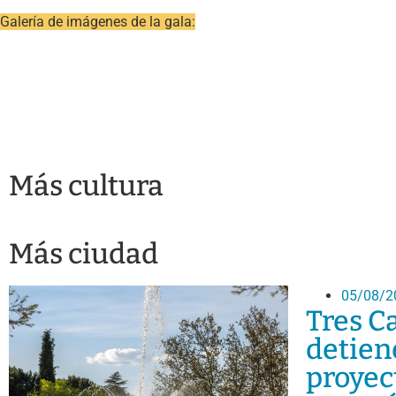
Galería de imágenes de la gala:
Más cultura
Más ciudad
05/08/2
Tres C
detien
proyec