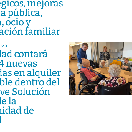
égicos, mejoras
ía pública,
, ocio y
iación familiar
026
dad contará
4 nuevas
das en alquiler
ble dentro del
ive Solución
e la
idad de
d