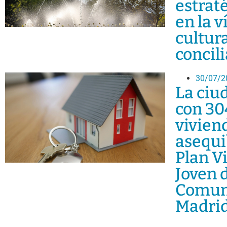
estrat
en la v
cultura
concil
30/07/2
La ciu
con 30
vivien
asequi
Plan V
Joven d
Comun
Madri