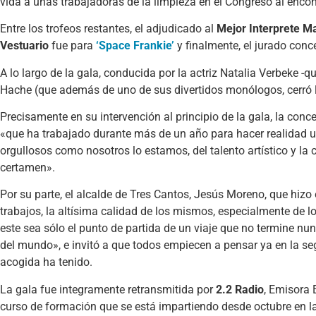
vida a unas trabajadoras de la limpieza en el Congreso al encon
Entre los trofeos restantes, el adjudicado al
Mejor Interprete M
Vestuario
fue para
‘Space Frankie’
y finalmente, el jurado conc
A lo largo de la gala, conducida por la actriz Natalia Verbeke -
Hache (que además de uno de sus divertidos monólogos, cerró la
Precisamente en su intervención al principio de la gala, la conc
«que ha trabajado durante más de un año para hacer realidad u
orgullosos como nosotros lo estamos, del talento artístico y la
certamen».
Por su parte, el alcalde de Tres Cantos, Jesús Moreno, que hizo
trabajos, la altísima calidad de los mismos, especialmente de l
este sea sólo el punto de partida de un viaje que no termine nu
del mundo», e invitó a que todos empiecen a pensar ya en la s
acogida ha tenido.
La gala fue integramente retransmitida por
2.2 Radio
, Emisora 
curso de formación que se está impartiendo desde octubre en las