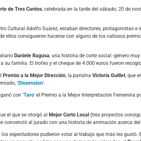
rto de Tres Cantos
, celebrada en la tarde del sábado, 20 de no
entro Cultural Adolfo Suárez, estaban directores, protagonistas e 
 de ellos consiguieron hacerse con alguno de los valiosos premi
italiano
Daniele Ragusa
, una historia de corte social -género mu
 a su familia. El trofeo y el cheque de 4.000 euros fueron recogid
el
Premio a la Mejor Dirección
, la parisína
Victoria Guillet
, que e
remiado,
‘Dissension’
.
e ganó con
‘Taro
‘
el Premio a la Mejor Interpretación Femenina p
ue el que se otorgó al
Mejor Corto Local
(tres proyectos consigui
ue convenció al jurado con una historia de animación acerca del
s, los espectadores pudieron votar al trabajo que más les gustó. 