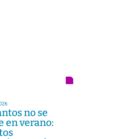
026
antos no se
e en verano:
tos