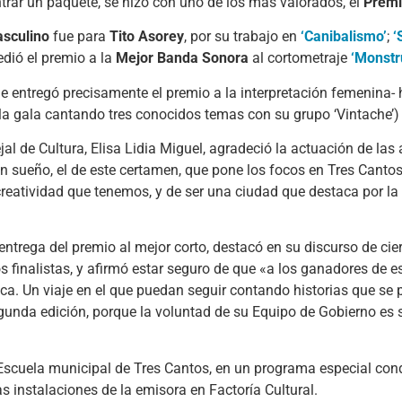
trar un paquete, se hizo con uno de los más valorados, el
Premi
asculino
fue para
Tito Asorey
, por su trabajo en
‘Canibalismo’
;
‘
edió el premio a la
Mejor Banda Sonora
al cortometraje
‘Monstr
que entregó precisamente el premio a la interpretación femenina-
 gala cantando tres conocidos temas con su grupo ‘Vintache’) y
ejal de Cultura, Elisa Lidia Miguel, agradeció la actuación de la
n sueño, el de este certamen, que pone los focos en Tres Canto
 creatividad que tenemos, y de ser una ciudad que destaca por la
 entrega del premio al mejor corto, destacó en su discurso de ci
os finalistas, y afirmó estar seguro de que «a los ganadores de 
nca. Un viaje en el que puedan seguir contando historias que se
egunda edición, porque la voluntad de su Equipo de Gobierno es
Escuela municipal de Tres Cantos, en un programa especial con
 instalaciones de la emisora en Factoría Cultural.