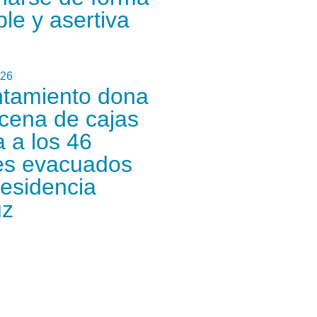
le y asertiva
026
ntamiento dona
cena de cajas
 a los 46
s evacuados
Residencia
uz