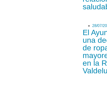
saludab
28/07/2
El Ayu
una de
de ropa
mayore
en la 
Valdel