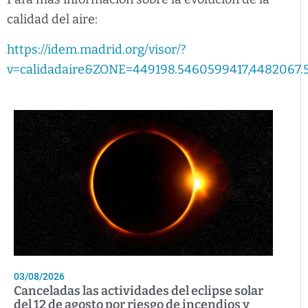
calidad del aire:
https://idem.madrid.org/visor/?
v=calidadaire&ZONE=449198.5460599417,4482067.
03/08/2026
Canceladas las actividades del eclipse solar
del 12 de agosto por riesgo de incendios y