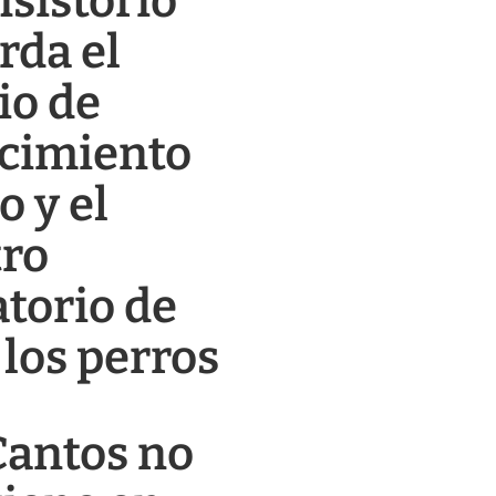
nsistorio
rda el
io de
cimiento
o y el
tro
atorio de
 los perros
Cantos no