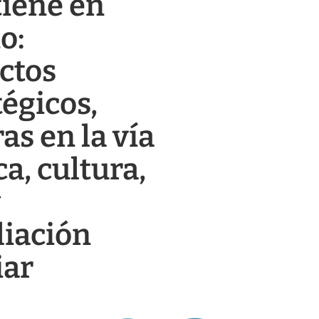
tiene en
o:
ctos
tégicos,
as en la vía
a, cultura,
y
liación
iar