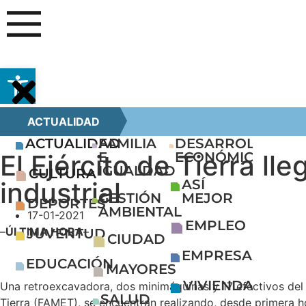
Abrir barra de herramientas
ACTUALIDAD
ACTUALIDAD
FAMILIA
DESARROLLO
El Ejército de Tierra ll
E
ECONÓMICO
IGUALDAD
CULTURA
industrial
ASÍ
GESTIÓN
MEJOR
DEPORTES
AMBIENTAL
17-01-2021
EMPLEO
–
ÚLTIMA HORA
–
JUVENTUD
CIUDAD
EMPRESAS
EDUCACIÓN
MAYORES
VIVIENDA
Una retroexcavadora, dos minimáquinas y 17 efectivos del
SALUD
Tierra (FAMET), se encuentran realizando, desde primera h