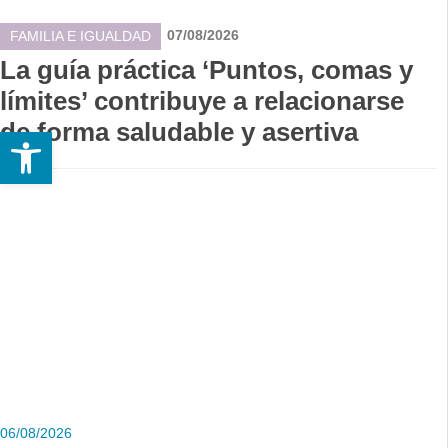
07/08/2026
FAMILIA E IGUALDAD
La guía práctica ‘Puntos, comas y
límites’ contribuye a relacionarse
de forma saludable y asertiva
Abrir barra de herramientas
06/08/2026