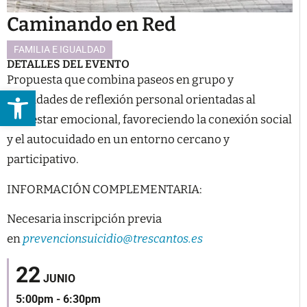
Caminando en Red
FAMILIA E IGUALDAD
DETALLES DEL EVENTO
Propuesta que combina paseos en grupo y
Abrir barra de herramientas
actividades de reflexión personal orientadas al
bienestar emocional, favoreciendo la conexión social
y el autocuidado en un entorno cercano y
participativo.
INFORMACIÓN COMPLEMENTARIA:
Necesaria inscripción previa
en
prevencionsuicidio@trescantos.es
22
JUNIO
5:00pm - 6:30pm