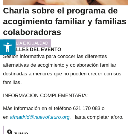
Charla sobre el programa de
acogimiento familiar y familias
colaboradoras
Abrir barra de herramientas
FAMILIA E IGUALDAD
DETALLES DEL EVENTO
Sesión informativa para conocer las diferentes
alternativas de acogimiento y colaboración familiar
destinadas a menores que no pueden crecer con sus
familias.
INFORMACIÓN COMPLEMENTARIA:
Más información en el teléfono 621 170 083 o
en
afmadrid@nuevofuturo.org
. Hasta completar aforo.
9