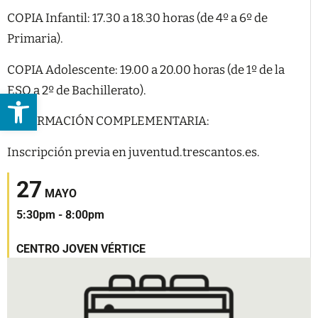
COPIA Infantil: 17.30 a 18.30 horas (de 4º a 6º de
Primaria).
COPIA Adolescente: 19.00 a 20.00 horas (de 1º de la
ESO a 2º de Bachillerato).
Abrir barra de herramientas
INFORMACIÓN COMPLEMENTARIA:
Inscripción previa en juventud.trescantos.es.
27
MAYO
5:30pm - 8:00pm
CENTRO JOVEN VÉRTICE