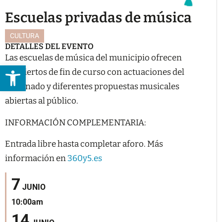
Escuelas privadas de música
CULTURA
DETALLES DEL EVENTO
Las escuelas de música del municipio ofrecen
Abrir barra de herramientas
conciertos de fin de curso con actuaciones del
alumnado y diferentes propuestas musicales
abiertas al público.
INFORMACIÓN COMPLEMENTARIA:
Entrada libre hasta completar aforo. Más
información en
360y5.es
7
JUNIO
10:00am
14