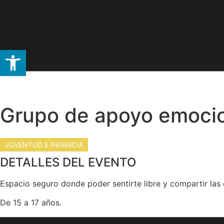
Abrir barra de herramientas
Ir
JUVENTUD E INFANCIA
al
contenido
Grupo de apoyo emocio
JUVENTUD E INFANCIA
DETALLES DEL EVENTO
Espacio seguro donde poder sentirte libre y compartir las
De 15 a 17 años.
inscripción previa en www.juventud.trescantos.es