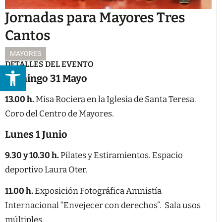
Jornadas para Mayores Tres
Cantos
MAYORES
DETALLES DEL EVENTO
Abrir barra de herramientas
Domingo 31 Mayo
13.00 h.
Misa Rociera en la Iglesia de Santa Teresa.
Coro del Centro de Mayores.
Lunes 1 Junio
9.30 y 10.30 h.
Pilates y Estiramientos. Espacio
deportivo Laura Oter.
11.00 h.
Exposición Fotográfica Amnistía
Internacional “Envejecer con derechos”. Sala usos
múltiples.