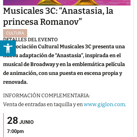
Musicales 3C: “Anastasia, la
princesa Romanov”
CULTURA
DETALLES DEL EVENTO
Abrir barra de herramientas
La Asociación Cultural Musicales 3C presenta una
nueva adaptación de “Anastasia”, inspirada en el
musical de Broadway y en la emblemática película
de animación, con una puesta en escena propia y
renovada.
INFORMACIÓN COMPLEMENTARIA:
Venta de entradas en taquilla y en
www.giglon.com
.
28
JUNIO
7:00pm