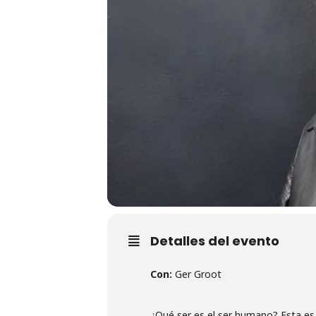
Detalles del evento
Con:
Ger Groot
¿Qué ser es el ser humano? Esta es 