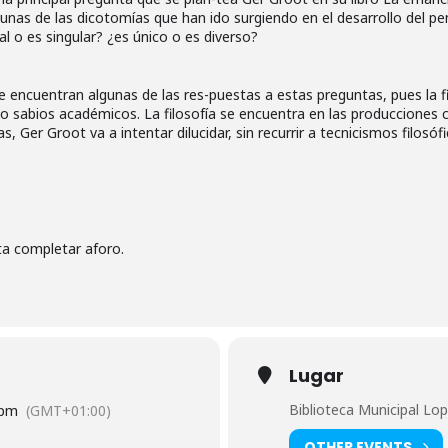
lgunas de las dicotomías que han ido surgiendo en el desarrollo del
sal o es singular? ¿es único o es diverso?
a se encuentran algunas de las res-puestas a estas preguntas, pues la 
o sabios académicos. La filosofía se encuentra en las producciones cu
Ger Groot va a intentar dilucidar, sin recurrir a tecnicismos filosóf
sta completar aforo.
Lugar
Biblioteca Municipal Lo
 pm
(GMT+01:00)
OTHER EVENTS