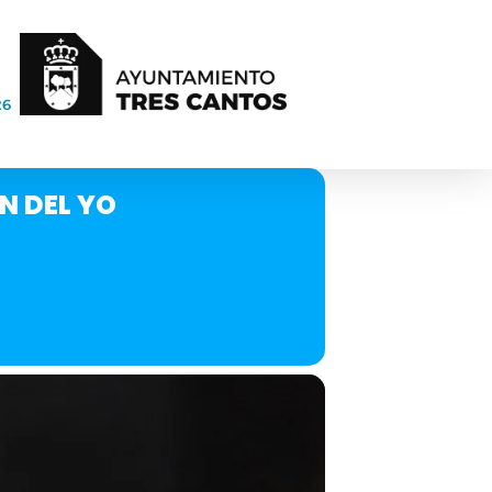
26
N DEL YO