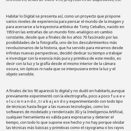
Habitar lo Digital se presenta así, como un proyecto que propone
varios niveles de experiencia para pensar el mundo de la imagen y
para acercarse a la trayectoria artística de Tomy Ceballos, nacido en
1959 en las entrañas de un mundo foto-analógico en cambio
constante, desde que a finales de los años 70 fascinado por las
posibilidades de la fotografía, uno de los descubrimientos más
revolucionarios de la historia, que ha servido para mirarnos desde
infinitas nuevas perspectivas, decidió dedicar su tiempo a trabajar
e investigar con la esencia más pura y primitiva de este medio, es
decir con la luz y la grafía desde el mismo interior de la cámara
oscura, sin ópticas ni nada que se interpusiera entre la luz y el
objeto sensible.
A finales de los 90 apareció lo digital y no dudó en habitarlo,aunque
previamente experimentó con la electrografía, poco a poco f u e e v
o l u c io n a n d o , t r a b a j a n d o y experimentando con todo tipo
de técnicas hasta llegar a las nuevas tecnologías, como los
softwares de modelado y renderizado 3D y la Inteligencia Artificial,
cualquier herramienta es válida para expresarse y detener el
tiempo, con todo lo que supone ese hecho y no hay porque olvidar
las técnicas más básicas y primitivas como el rayograma o los rayos