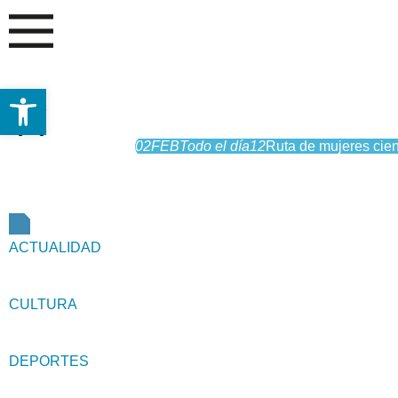
Abrir barra de herramientas
02
FEB
Todo el día
12
Ruta de mujeres cien
ACTUALIDAD
CULTURA
DEPORTES