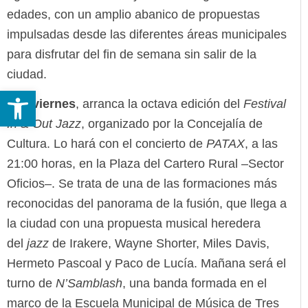
edades, con un amplio abanico de propuestas
impulsadas desde las diferentes áreas municipales
para disfrutar del fin de semana sin salir de la
ciudad.
Abrir barra de herramientas
Hoy
viernes
, arranca la octava edición del
Festival
In & Out Jazz
, organizado por la Concejalía de
Cultura. Lo hará con el concierto de
PATAX
, a las
21:00 horas, en la Plaza del Cartero Rural –Sector
Oficios–. Se trata de una de las formaciones más
reconocidas del panorama de la fusión, que llega a
la ciudad con una propuesta musical heredera
del
jazz
de Irakere, Wayne Shorter, Miles Davis,
Hermeto Pascoal y Paco de Lucía. Mañana será el
turno de
N’Samblash
, una banda formada en el
marco de la Escuela Municipal de Música de Tres